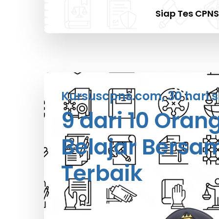
Siap Tes CPNS
Kursuscpns.com, 30 hari s
9 dari 10 Oran
Belajar Bersa
Terbaik