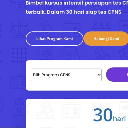
Bimbel kursus intensif persiapan tes
terbaik. Dalam 30 hari siap tes CPNS
Lihat Program Kami
Hubungi Kami
Pilih
Program
30
hari