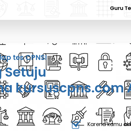
Guru T
iap tes CPNS!
g Setuju
ma kursuscpns.com A
Karena kamu aka