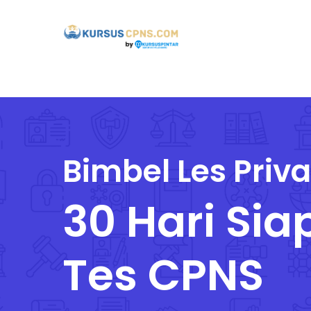
Skip
?>
to
main
content
Bimbel Les Priv
30 Hari Sia
Tes CPNS