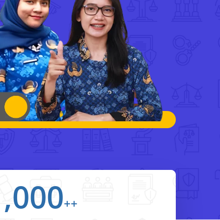
1,000
++