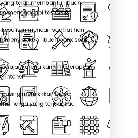
yang telah membantu ribuan
an menghadapi tes CPNS.
 kesulitan mencari soal latihan
ah menyiapkan ribuan bank soal
 belajar karena kami menerapkan
 intensif.
u pusing memikirkan biaya
ena harga yang terjangkau.