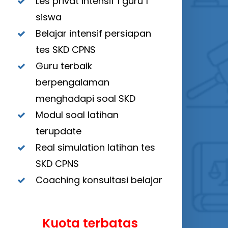
Les privat intensif 1 guru 1
siswa
Belajar intensif persiapan
tes SKD CPNS
Guru terbaik
berpengalaman
menghadapi soal SKD
Modul soal latihan
terupdate
Real simulation latihan tes
SKD CPNS
Coaching konsultasi belajar
Kuota terbatas