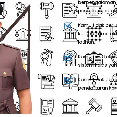
berpengalaman 
peserta yang ak
Kamu tidak perlu
karena kami tel
latihan.
Kamu bisa fokus
sistem kelas yang
Kamu tidak perl
pendaftaran kar