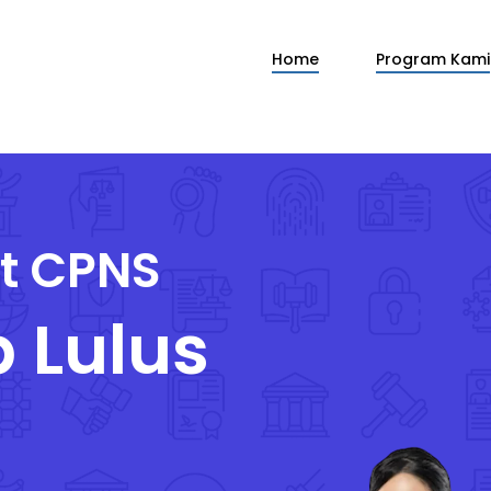
Program Kami
Home
at CPNS
p Lulus