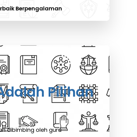
erbaik Berpengalaman
dalah Pilihan
n dibimbing oleh guru